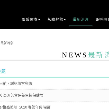
關於億泰
永續經營
最新消息
服務項
最新消息
NEWS
最新
主題
/8日前，謝絕訪客參訪
020 亞洲美容保養生技保健展
泰/鎰盛玻璃_2020 春節年假時間