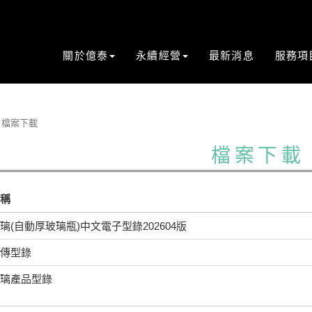
關於億泰
永續經營
最新消息
服務項
檔案下載
檔案下載
稱
璃(自動厚玻璃瓶)中文電子型錄202604版
傳型錄
璃產品型錄