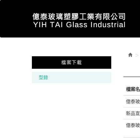
檔案下載
型錄
檔案名
億泰玻
新品宣
億泰玻