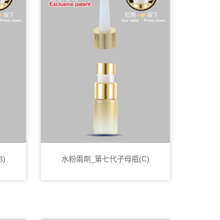
)
水粉兩劑_第七代子母瓶(C)