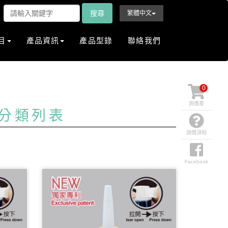
搜尋
繁體中文
目
產品資訊
產品型錄
聯絡我們
0
詢價車
分類列表
詢價須知
Facebook