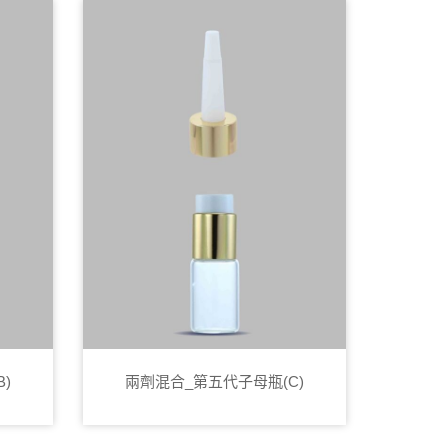
)
兩劑混合_第五代子母瓶(C)