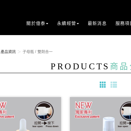
關於億泰
永續經營
最新消息
服務項
產品資訊
子母瓶 / 雙劑合一
PRODUCTS
商品