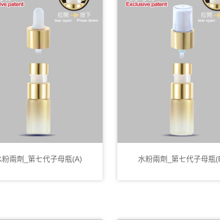
水粉兩劑_第七代子母瓶(A)
水粉兩劑_第七代子母瓶(B