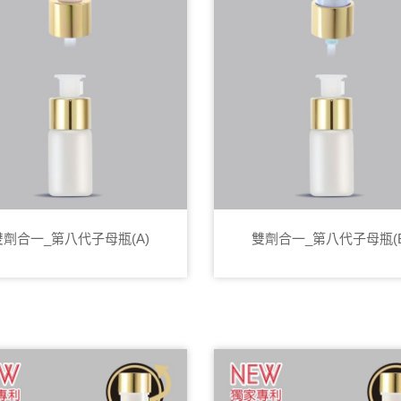
雙劑合一_第八代子母瓶(A)
雙劑合一_第八代子母瓶(B