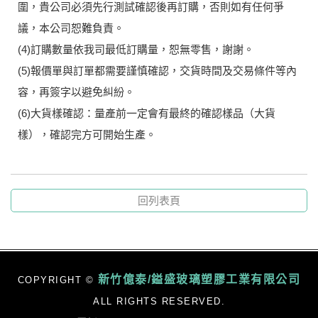
圍，貴公司必須先行測試確認後再訂購，否則如有任何爭
議，本公司恕難負責。
(4)訂購數量依我司最低訂購量，恕無零售，謝謝。
(5)報價單與訂單都需要謹慎確認，交貨時間及交易條件等內
容，再簽字以避免糾紛。
(6)大貨樣確認：量產前一定會有最終的確認樣品（大貨
樣），確認完方可開始生產。
回列表頁
新竹億泰/鎰盛玻璃塑膠工業有限公司
COPYRIGHT ©
ALL RIGHTS RESERVED.