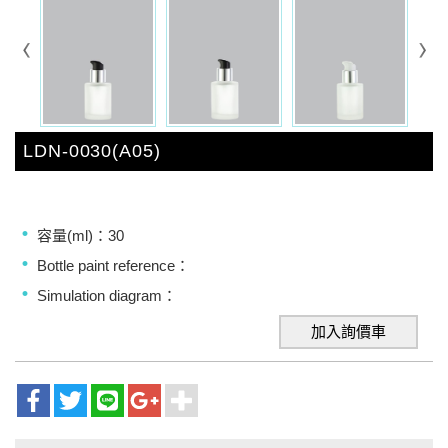
LDN-0030(A05)
容量(ml)：30
Bottle paint reference：
Simulation diagram：
加入詢價車