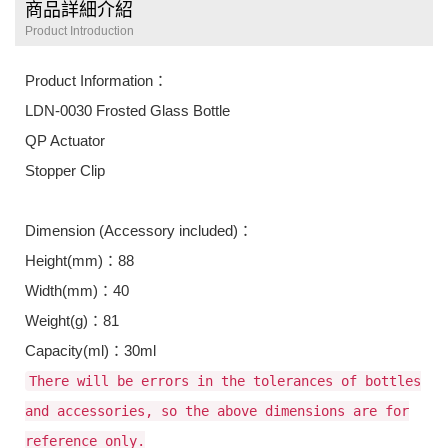
商品詳細介紹
Product Introduction
Product Information：
LDN-0030 Frosted Glass Bottle
QP Actuator
Stopper Clip
Dimension (Accessory included)：
Height(mm)：88
Width(mm)：40
Weight(g)：81
Capacity(ml)：30ml
There will be errors in the tolerances of bottles
and accessories, so the above dimensions are for
reference only.