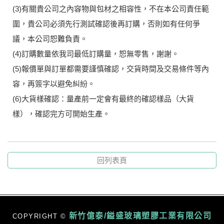
(3)有關貴公司之內容物與包材之相容性，不在本公司責任範
圍，貴公司必須先行測試確認後再訂購，否則如有任何爭
議，本公司恕難負責。
(4)訂購數量依我司最低訂購量，恕無零售，謝謝。
(5)報價單與訂單都需要謹慎確認，交貨時間及交易條件等內
容，再簽字以避免糾紛。
(6)大貨樣確認：量產前一定會有最終的確認樣品（大貨
樣），確認完方可開始生產。
回列表頁
新竹億泰/鎰盛玻璃塑膠工業有限公司
COPYRIGHT ©