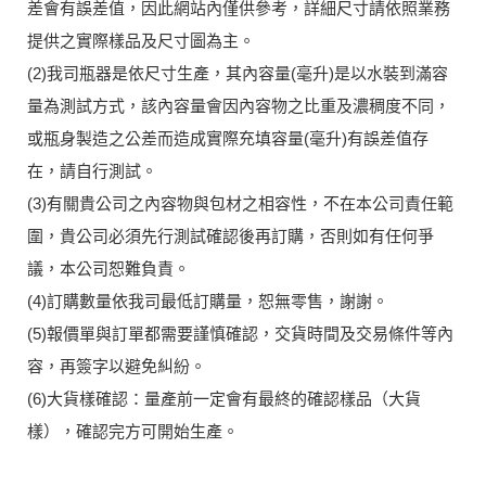
差會有誤差值，因此網站內僅供參考，詳細尺寸請依照業務
提供之實際樣品及尺寸圖為主。
(2)我司瓶器是依尺寸生產，其內容量(毫升)是以水裝到滿容
量為測試方式，該內容量會因內容物之比重及濃稠度不同，
或瓶身製造之公差而造成實際充填容量(毫升)有誤差值存
在，請自行測試。
(3)有關貴公司之內容物與包材之相容性，不在本公司責任範
圍，貴公司必須先行測試確認後再訂購，否則如有任何爭
議，本公司恕難負責。
(4)訂購數量依我司最低訂購量，恕無零售，謝謝。
(5)報價單與訂單都需要謹慎確認，交貨時間及交易條件等內
容，再簽字以避免糾紛。
(6)大貨樣確認：量產前一定會有最終的確認樣品（大貨
樣），確認完方可開始生產。