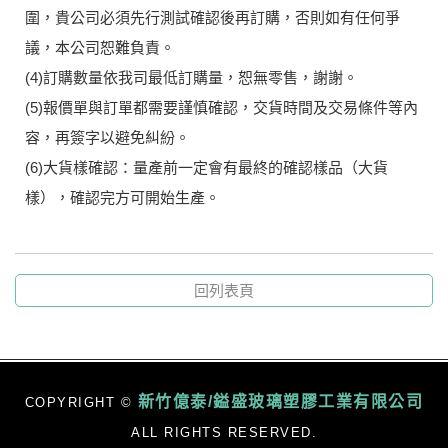
圍，貴公司必須先行測試確認後再訂購，否則如有任何爭
議，本公司恕難負責。
(4)訂購數量依我司最低訂購量，恕無零售，謝謝。
(5)報價單與訂單都需要謹慎確認，交貨時間及交易條件等內
容，再簽字以避免糾紛。
(6)大貨樣確認：量產前一定會有最終的確認樣品（大貨
樣），確認完方可開始生產。
回列表頁
新竹億泰/鎰盛玻璃塑膠工業有限公司
COPYRIGHT ©
ALL RIGHTS RESERVED.