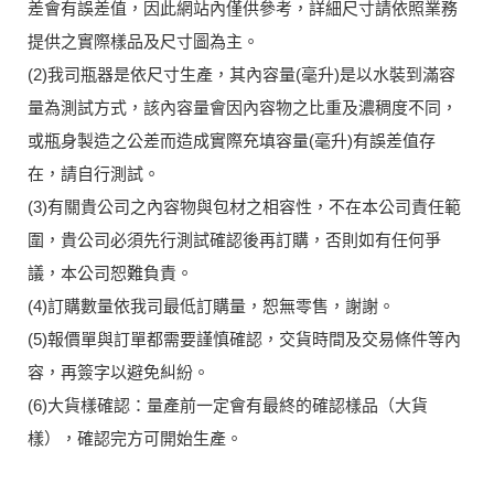
差會有誤差值，因此網站內僅供參考，詳細尺寸請依照業務
提供之實際樣品及尺寸圖為主。
(2)我司瓶器是依尺寸生產，其內容量(毫升)是以水裝到滿容
量為測試方式，該內容量會因內容物之比重及濃稠度不同，
或瓶身製造之公差而造成實際充填容量(毫升)有誤差值存
在，請自行測試。
(3)有關貴公司之內容物與包材之相容性，不在本公司責任範
圍，貴公司必須先行測試確認後再訂購，否則如有任何爭
議，本公司恕難負責。
(4)訂購數量依我司最低訂購量，恕無零售，謝謝。
(5)報價單與訂單都需要謹慎確認，交貨時間及交易條件等內
容，再簽字以避免糾紛。
(6)大貨樣確認：量產前一定會有最終的確認樣品（大貨
樣），確認完方可開始生產。