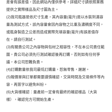
差會有誤差值，因此網站內僅供參考，詳細尺寸請依照業務
提供之實際樣品及尺寸圖為主。
(2)我司瓶器是依尺寸生產，其內容量(毫升)是以水裝到滿容
量為測試方式，該內容量會因內容物之比重及濃稠度不同，
或瓶身製造之公差而造成實際充填容量(毫升)有誤差值存
在，請自行測試。
(3)有關貴公司之內容物與包材之相容性，不在本公司責任範
圍，貴公司必須先行測試確認後再訂購，否則如有任何爭
議，本公司恕難負責。
(4)訂購數量依我司最低訂購量，恕無零售，謝謝。
(5)報價單與訂單都需要謹慎確認，交貨時間及交易條件等內
容，再簽字以避免糾紛。
(6)大貨樣確認：量產前一定會有最終的確認樣品（大貨
樣），確認完方可開始生產。