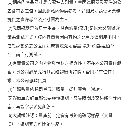
(1)網站內產品尺寸是含配件去測量，會因為瓶器及配件的公
差會有誤差值，因此網站內僅供參考，詳細尺寸請依照業務
提供之實際樣品及尺寸圖為主。
(2)我司瓶器是依尺寸生產，其內容量(毫升)是以水裝到滿容
量為測試方式，該內容量會因內容物之比重及濃稠度不同，
或瓶身製造之公差而造成實際充填容量(毫升)有誤差值存
在，請自行測試。
(3)有關貴公司之內容物與包材之相容性，不在本公司責任範
圍，貴公司必須先行測試確認後再訂購，否則如有任何爭
議，本公司恕難負責。
(4)訂購數量依我司最低訂購量，恕無零售，謝謝。
(5)報價單與訂單都需要謹慎確認，交貨時間及交易條件等內
容，再簽字以避免糾紛。
(6)大貨樣確認：量產前一定會有最終的確認樣品（大貨
樣），確認完方可開始生產。