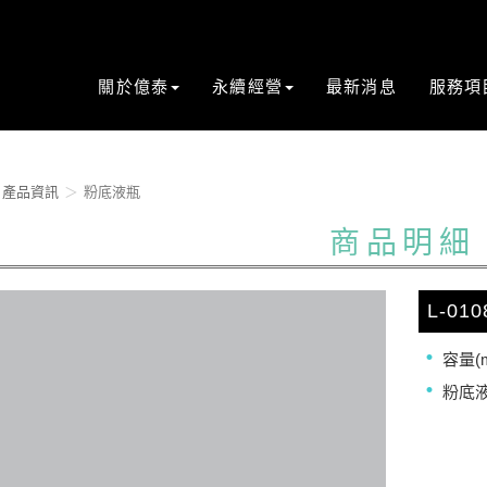
關於億泰
永續經營
最新消息
服務項
產品資訊
粉底液瓶
商品明細
L-010
容量(m
粉底