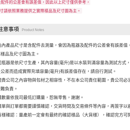
及配件的公差會有誤差值，因此以上尺寸僅供參考，
寸請依照業務提供之實際樣品及尺寸圖為主。
注意事項
Product Notes
)網站內產品尺寸是含配件去測量，會因為瓶器及配件的公差會有誤差
際樣品及尺寸圖為主。
我司瓶器是依尺寸生產，其內容量(毫升)是以水裝到滿容量為測試方
公差而造成實際充填容量(毫升)有誤差值存在，請自行測試。
)有關貴公司之內容物與包材之相容性，不在本公司責任範圍，貴公司
恕難負責。
訂購數量依我司最低訂購量，恕無零售，謝謝。
報價單與訂單都需要謹慎確認，交貨時間及交易條件等內容，再簽字以
大貨樣確認：量產前一定會有最終的確認樣品（大貨樣），確認完方可