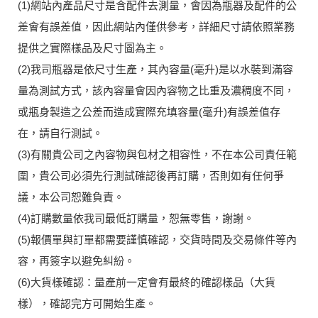
(1)網站內產品尺寸是含配件去測量，會因為瓶器及配件的公
差會有誤差值，因此網站內僅供參考，詳細尺寸請依照業務
提供之實際樣品及尺寸圖為主。
(2)我司瓶器是依尺寸生產，其內容量(毫升)是以水裝到滿容
量為測試方式，該內容量會因內容物之比重及濃稠度不同，
或瓶身製造之公差而造成實際充填容量(毫升)有誤差值存
在，請自行測試。
(3)有關貴公司之內容物與包材之相容性，不在本公司責任範
圍，貴公司必須先行測試確認後再訂購，否則如有任何爭
議，本公司恕難負責。
(4)訂購數量依我司最低訂購量，恕無零售，謝謝。
(5)報價單與訂單都需要謹慎確認，交貨時間及交易條件等內
容，再簽字以避免糾紛。
(6)大貨樣確認：量產前一定會有最終的確認樣品（大貨
樣），確認完方可開始生產。