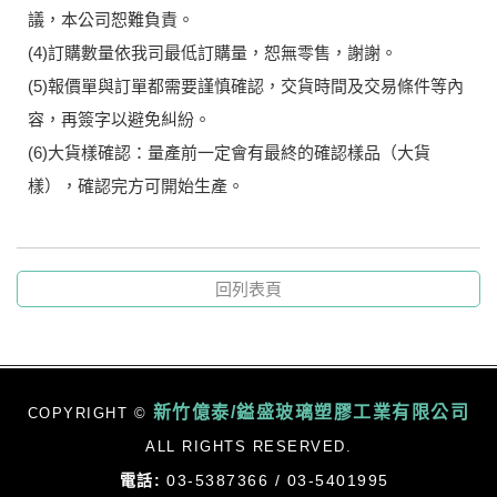
議，本公司恕難負責。
(4)訂購數量依我司最低訂購量，恕無零售，謝謝。
(5)報價單與訂單都需要謹慎確認，交貨時間及交易條件等內
容，再簽字以避免糾紛。
(6)大貨樣確認：量產前一定會有最終的確認樣品（大貨
樣），確認完方可開始生產。
回列表頁
新竹億泰/鎰盛玻璃塑膠工業有限公司
COPYRIGHT ©
ALL RIGHTS RESERVED.
電話:
03-5387366 / 03-5401995