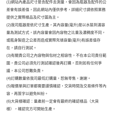
(1)網站內產品尺寸是含配件去測量，會因為瓶器及配件的公
差會有誤差值，因此網站內僅供參考，詳細尺寸請依照業務
提供之實際樣品及尺寸圖為主。
(2)我司瓶器是依尺寸生產，其內容量(毫升)是以水裝到滿容
量為測試方式，該內容量會因內容物之比重及濃稠度不同，
或瓶身製造之公差而造成實際充填容量(毫升)有誤差值存
在，請自行測試。
(3)有關貴公司之內容物與包材之相容性，不在本公司責任範
圍，貴公司必須先行測試確認後再訂購，否則如有任何爭
議，本公司恕難負責。
(4)訂購數量依我司最低訂購量，恕無零售，謝謝。
(5)報價單與訂單都需要謹慎確認，交貨時間及交易條件等內
容，再簽字以避免糾紛。
(6)大貨樣確認：量產前一定會有最終的確認樣品（大貨
樣），確認完方可開始生產。