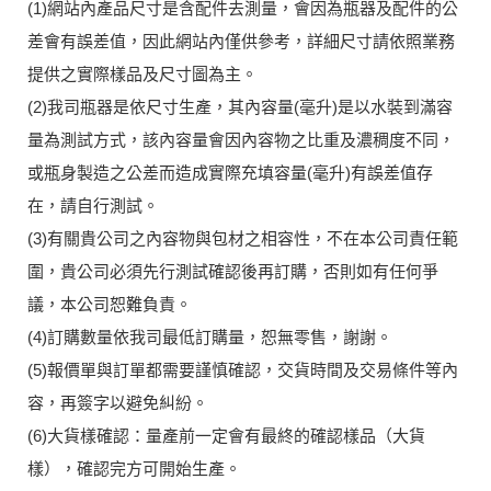
(1)網站內產品尺寸是含配件去測量，會因為瓶器及配件的公
差會有誤差值，因此網站內僅供參考，詳細尺寸請依照業務
提供之實際樣品及尺寸圖為主。
(2)我司瓶器是依尺寸生產，其內容量(毫升)是以水裝到滿容
量為測試方式，該內容量會因內容物之比重及濃稠度不同，
或瓶身製造之公差而造成實際充填容量(毫升)有誤差值存
在，請自行測試。
(3)有關貴公司之內容物與包材之相容性，不在本公司責任範
圍，貴公司必須先行測試確認後再訂購，否則如有任何爭
議，本公司恕難負責。
(4)訂購數量依我司最低訂購量，恕無零售，謝謝。
(5)報價單與訂單都需要謹慎確認，交貨時間及交易條件等內
容，再簽字以避免糾紛。
(6)大貨樣確認：量產前一定會有最終的確認樣品（大貨
樣），確認完方可開始生產。