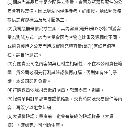
(1)網站內產品尺寸是含配件去測量，會因為瓶器及配件的公
差會有誤差值，因此網站內僅供參考，詳細尺寸請依照業務
提供之實際樣品及尺寸圖為主。
(2)我司瓶器是依尺寸生產，其內容量(毫升)是以水裝到滿容
量為測試方式，該內容量會因內容物之比重及濃稠度不同，
或瓶身製造之公差而造成實際充填容量(毫升)有誤差值存
在，請自行測試。
(3)有關貴公司之內容物與包材之相容性，不在本公司責任範
圍，貴公司必須先行測試確認後再訂購，否則如有任何爭
議，本公司恕難負責。
(4)訂購數量依我司最低訂購量，恕無零售，謝謝。
(5)報價單與訂單都需要謹慎確認，交貨時間及交易條件等內
容，再簽字以避免糾紛。
(6)大貨樣確認：量產前一定會有最終的確認樣品（大貨
樣），確認完方可開始生產。