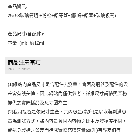
產品資訊:
25x53玻璃管瓶 +粉栓+鋁牙蓋+(膠帽+鋁蓋+玻璃吸管)
產品尺寸(含配件):
容量 (ml) :約12ml
商品注意事項
Product Notes
(1)網站內產品尺寸是含配件去測量，會因為瓶器及配件的公
差會有誤差值，因此網站內僅供參考，詳細尺寸請依照業務
提供之實際樣品及尺寸圖為主。
(2)我司瓶器是依尺寸生產，其內容量(毫升)是以水裝到滿容
量為測試方式，該內容量會因內容物之比重及濃稠度不同，
或瓶身製造之公差而造成實際充填容量(毫升)有誤差值存