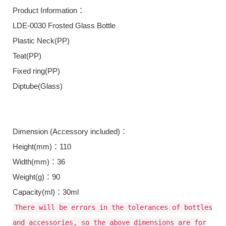
Product Information：
LDE-0030 Frosted Glass Bottle
Plastic Neck(PP)
Teat(PP)
Fixed ring(PP)
Diptube(Glass)
Dimension (Accessory included)：
Height(mm)：110
Width(mm)：36
Weight(g)：90
Capacity(ml)：30ml
There will be errors in the tolerances of bottles
and accessories, so the above dimensions are for