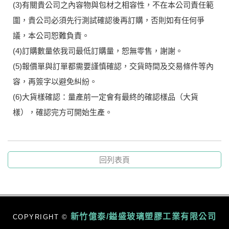
(3)有關貴公司之內容物與包材之相容性，不在本公司責任範
圍，貴公司必須先行測試確認後再訂購，否則如有任何爭
議，本公司恕難負責。
(4)訂購數量依我司最低訂購量，恕無零售，謝謝。
(5)報價單與訂單都需要謹慎確認，交貨時間及交易條件等內
容，再簽字以避免糾紛。
(6)大貨樣確認：量產前一定會有最終的確認樣品（大貨
樣），確認完方可開始生產。
回列表頁
新竹億泰/鎰盛玻璃塑膠工業有限公司
COPYRIGHT ©