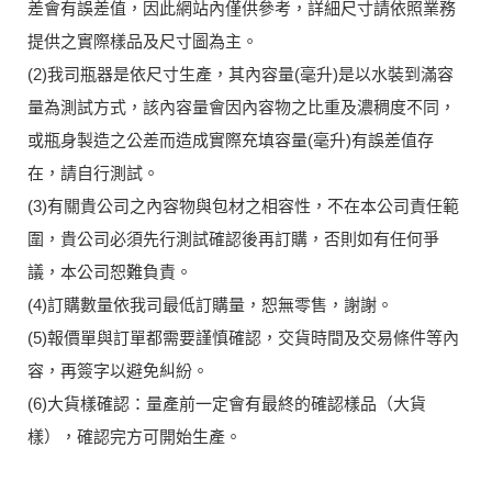
差會有誤差值，因此網站內僅供參考，詳細尺寸請依照業務
提供之實際樣品及尺寸圖為主。
(2)我司瓶器是依尺寸生產，其內容量(毫升)是以水裝到滿容
量為測試方式，該內容量會因內容物之比重及濃稠度不同，
或瓶身製造之公差而造成實際充填容量(毫升)有誤差值存
在，請自行測試。
(3)有關貴公司之內容物與包材之相容性，不在本公司責任範
圍，貴公司必須先行測試確認後再訂購，否則如有任何爭
議，本公司恕難負責。
(4)訂購數量依我司最低訂購量，恕無零售，謝謝。
(5)報價單與訂單都需要謹慎確認，交貨時間及交易條件等內
容，再簽字以避免糾紛。
(6)大貨樣確認：量產前一定會有最終的確認樣品（大貨
樣），確認完方可開始生產。